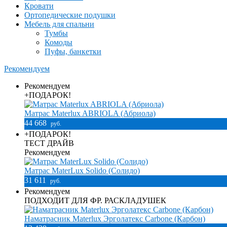
Кровати
Ортопедические подушки
Мебель для спальни
Тумбы
Комоды
Пуфы, банкетки
Рекомендуем
Рекомендуем
+ПОДАРОК!
Матрас Materlux ABRIOLA (Абриола)
44 668
руб.
+ПОДАРОК!
ТЕСТ ДРАЙВ
Рекомендуем
Матрас MaterLux Solido (Солидо)
31 611
руб.
Рекомендуем
ПОДХОДИТ ДЛЯ ФР. РАСКЛАДУШЕК
Наматрасник Materlux Эрголатекс Carbone (Карбон)