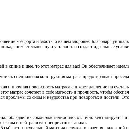
воплощение комфорта и заботы о вашем здоровье. Благодаря уни
ника, снимает мышечную усталость и создает идеальные условия
болей в спине и шее, то этот матрас для вас! Он обеспечивает и
ника: специальная конструкция матраса предотвращает проседа
гкая и прочная поверхность матраса снижает давление на сустав
тот матрас сочетает в себе мягкость и прочность, чтобы обесп
ься проблемы со сном и неудобства при поворотах в постели. Э
иал обладает высокой эластичностью, отлично вентилируется и н
ффектом и нейтрализует неприятные запахи.
0,5 см): этот натуральный материал служит в качестве надежно