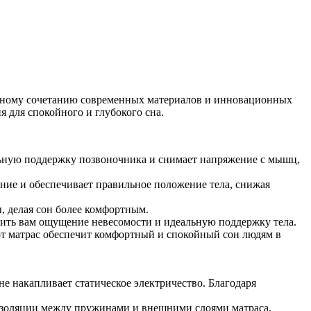
кальному сочетанию современных материалов и инновационных
 для спокойного и глубокого сна.
деальную поддержку позвоночника и снимает напряжение с мышц,
ние и обеспечивает правильное положение тела, снижая
ы, делая сон более комфортным.
ечить вам ощущение невесомости и идеальную поддержку тела.
тот матрас обеспечит комфортный и спокойный сон людям в
е накапливает статическое электричество. Благодаря
й изоляции между пружинами и внешними слоями матраса,