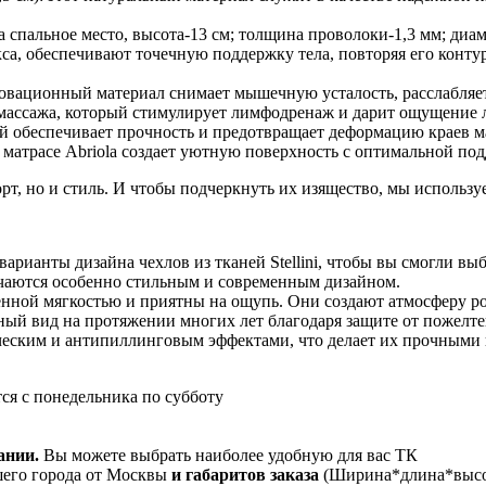
пальное место, высота-13 см; толщина проволоки-1,3 мм; диам
са, обеспечивают точечную поддержку тела, повторяя его конту
новационный материал снимает мышечную усталость, расслабляе
 массажа, который стимулирует лимфодренаж и дарит ощущение л
ой обеспечивает прочность и предотвращает деформацию краев м
 матрасе Abriola создает уютную поверхность с оптимальной по
орт, но и стиль. И чтобы подчеркнуть их изящество, мы используе
арианты дизайна чехлов из тканей Stellini, чтобы вы смогли вы
личаются особенно стильным и современным дизайном.
енной мягкостью и приятны на ощупь. Они создают атмосферу ро
нный вид на протяжении многих лет благодаря защите от пожелте
ическим и антипиллинговым эффектами, что делает их прочными 
ся с понедельника по субботу
ании.
Вы можете выбрать наиболее удобную для вас ТК
его города от Москвы
и габаритов заказа
(Ширина*длина*высот