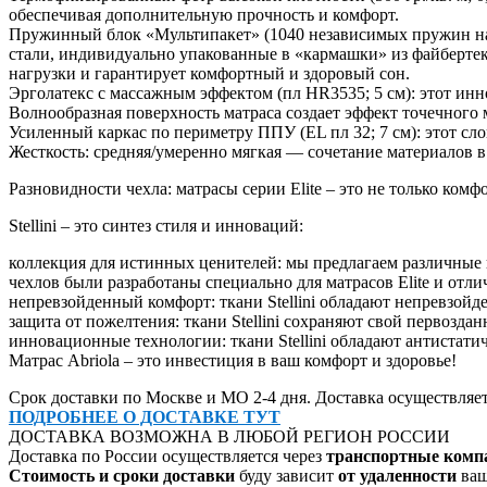
обеспечивая дополнительную прочность и комфорт.
Пружинный блок «Мультипакет» (1040 независимых пружин на с
стали, индивидуально упакованные в «кармашки» из файбертек
нагрузки и гарантирует комфортный и здоровый сон.
Эрголатекс с массажным эффектом (пл HR3535; 5 см): этот ин
Волнообразная поверхность матраса создает эффект точечного
Усиленный каркас по периметру ППУ (EL пл 32; 7 см): этот сл
Жесткость: средняя/умеренно мягкая — сочетание материалов в
Разновидности чехла: матрасы серии Elite – это не только комф
Stellini – это синтез стиля и инноваций:
коллекция для истинных ценителей: мы предлагаем различные в
чехлов были разработаны специально для матрасов Elite и от
непревзойденный комфорт: ткани Stellini обладают непревзойд
защита от пожелтения: ткани Stellini сохраняют свой первозда
инновационные технологии: ткани Stellini обладают антистат
Матрас Abriola – это инвестиция в ваш комфорт и здоровье!
Срок доставки по Москве и МО 2-4 дня. Доставка осуществляет
ПОДРОБНЕЕ О ДОСТАВКЕ ТУТ
ДОСТАВКА
ВОЗМОЖНА В ЛЮБОЙ РЕГИОН РОССИИ
Доставка
по России осуществляется через
транспорт
ные комп
Стоимость и сроки
доставки
буду зависит
от удаленности
ваш