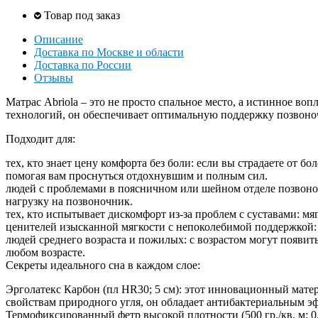
Товар под заказ
Описание
Доставка по Москве и области
Доставка по России
Отзывы
Матрас Abriola – это не просто спальное место, а истинное 
технологий, он обеспечивает оптимальную поддержку позвоноч
Подходит для:
тех, кто знает цену комфорта без боли: если вы страдаете от 
помогая вам проснуться отдохнувшим и полным сил.
людей с проблемами в поясничном или шейном отделе позвоноч
нагрузку на позвоночник.
тех, кто испытывает дискомфорт из-за проблем с суставами: мя
ценителей изысканной мягкости с непоколебимой поддержкой: э
людей среднего возраста и пожилых: с возрастом могут появит
любом возрасте.
Секреты идеального сна в каждом слое:
Эрголатекс Карбон (пл HR30; 5 см): этот инновационный матер
свойствам природного угля, он обладает антибактериальным э
Термофиксированный фетр высокой плотности (500 гр./кв. м; 