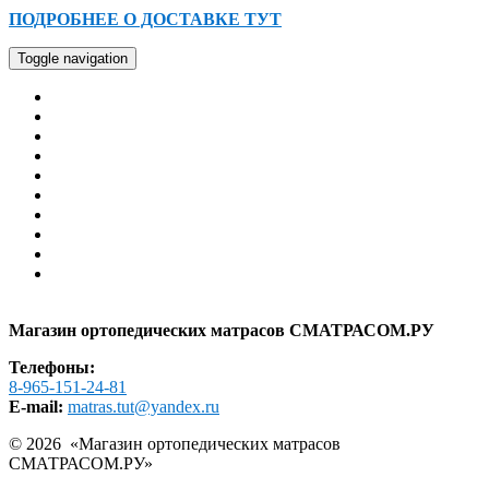
ПОДРОБНЕЕ О ДОСТАВКЕ ТУТ
Toggle navigation
Главная
Каталог
Оплата
Доставка
Гарантия
Помощь
Контакты
АКЦИИ И СКИДКИ
РАСПРОДАЖА
Образцы в шоу-руме
Карта сайта
Магазин ортопедических матрасов СМАТРАСОМ.РУ
Телефоны:
8-965-151-24-81
E-mail:
matras.tut@yandex.ru
© 2026 «
Магазин ортопедических матрасов
СМАТРАСОМ.РУ
»