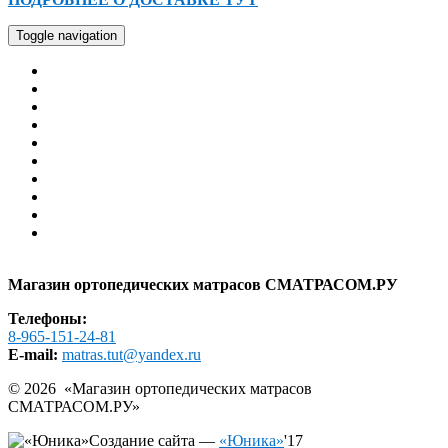
Toggle navigation
Главная
Каталог
Оплата
Доставка
Гарантия
Помощь
Контакты
АКЦИИ И СКИДКИ
РАСПРОДАЖА
Образцы в шоу-руме
Карта сайта
Магазин ортопедических матрасов СМАТРАСОМ.РУ
Телефоны:
8-965-151-24-81
E-mail:
matras.tut@yandex.ru
© 2026 «
Магазин ортопедических матрасов
СМАТРАСОМ.РУ
»
Создание сайта —
«Юника»
'17