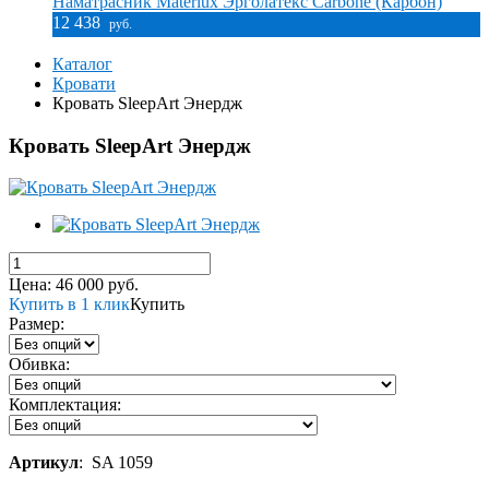
Наматрасник Materlux Эрголатекс Carbone (Карбон)
12 438
руб.
Каталог
Кровати
Кровать SleepArt Энердж
Кровать SleepArt Энердж
Цена:
46 000
руб.
Купить в 1 клик
Купить
Размер:
Обивка:
Комплектация:
Артикул
:
SA 1059