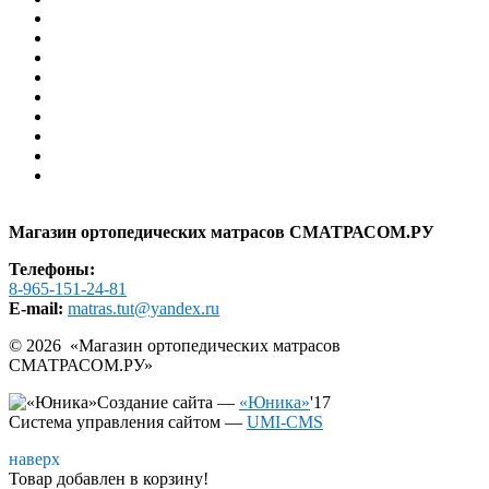
Каталог
Оплата
Доставка
Гарантия
Помощь
Контакты
АКЦИИ И СКИДКИ
РАСПРОДАЖА
Образцы в шоу-руме
Карта сайта
Магазин ортопедических матрасов СМАТРАСОМ.РУ
Телефоны:
8-965-151-24-81
E-mail:
matras.tut@yandex.ru
© 2026 «
Магазин ортопедических матрасов
СМАТРАСОМ.РУ
»
Создание сайта —
«Юника»
'17
Система управления сайтом
—
UMI-CMS
наверх
Товар добавлен в корзину!