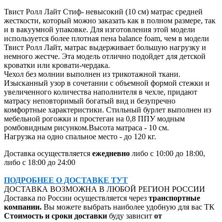
Твист Ролл Лайт Стиф- невысокий (10 см) матрас средней
жесткости, который можно заказать как в полном размере, так
и в вакуумной упаковке. Для изготовления этой модели
используется более плотная пена balance foam, чем в модели
Твист Ролл Лайт, матрас выдерживает большую нагрузку и
немного жестче. Эта модель отлично подойдет для детской
кроватки или кровати-чердака.
Чехол без молнии выполнен из трикотажной ткани.
Изысканный узор в сочетании с объемной формой стежки и
увеличенного количества наполнителя в чехле, придают
матрасу неповторимый богатый вид и безупречно
комфортные характеристики. Стильный бурлет выполнен из
мебельной рогожки и простеган на 0,8 ППУ модным
ромбовидным рисунком.Высота матраса - 10 см.
Нагрузка на одно спальное место - до 120 кг.
Доставка
осуществляется
ежедневно
либо с 10:00 до 18:00,
либо с 18:00 до 24:00
ПОДРОБНЕЕ О ДОСТАВКЕ ТУТ
ДОСТАВКА
ВОЗМОЖНА В ЛЮБОЙ РЕГИОН РОССИИ
Доставка
по России осуществляется через
транспорт
ные
компании.
Вы можете выбрать наиболее удобную для вас ТК
Стоимость и сроки
доставки
буду зависит
от