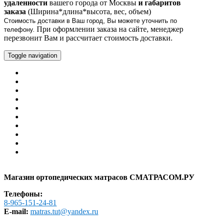
удаленности
вашего города от Москвы
и габаритов
заказа
(Ширина*длина*высота, вес, объем)
Стоимость
доставки
в Ваш город, Вы можете уточнить по
При оформлении заказа на сайте, менеджер
телефону.
перезвонит Вам и рассчитает стоимость
доставки
.
Toggle navigation
Главная
Каталог
Оплата
Доставка
Гарантия
Помощь
Контакты
АКЦИИ И СКИДКИ
РАСПРОДАЖА
Образцы в шоу-руме
Карта сайта
Магазин ортопедических матрасов СМАТРАСОМ.РУ
Телефоны:
8-965-151-24-81
E-mail:
matras.tut@yandex.ru