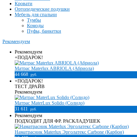
Кровати
Ортопедические подушки
Мебель для спальни
Тумбы
Комоды
Пуфы, банкетки
Рекомендуем
Рекомендуем
+ПОДАРОК!
Матрас Materlux ABRIOLA (Абриола)
44 668
руб.
+ПОДАРОК!
ТЕСТ ДРАЙВ
Рекомендуем
Матрас MaterLux Solido (Солидо)
31 611
руб.
Рекомендуем
ПОДХОДИТ ДЛЯ ФР. РАСКЛАДУШЕК
Наматрасник Materlux Эрголатекс Carbone (Карбон)