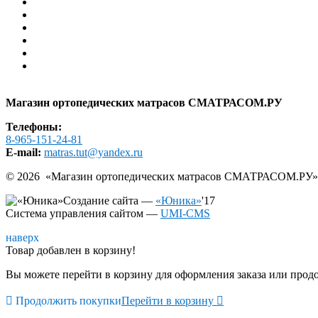
Гарантия
Помощь
Контакты
АКЦИИ И СКИДКИ
РАСПРОДАЖА
Образцы в шоу-руме
Карта сайта
Магазин ортопедических матрасов СМАТРАСОМ.РУ
Телефоны:
8-965-151-24-81
E-mail:
matras.tut@yandex.ru
© 2026 «
Магазин ортопедических матрасов СМАТРАСОМ.РУ
»
Создание сайта —
«Юника»
'17
Система управления сайтом
—
UMI-CMS
наверх
Товар добавлен в корзину!
Вы можете перейти в корзину для оформления заказа или про

Продолжить покупки
Перейти в корзину
