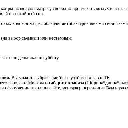
 койры позволяют матрасу свободно пропускать воздух и эффект
овый и спокойный сон.
косовых волокон матрас обладает антибактериальными свойствам
е (на выбор съемный или несъемный)
ся с понедельника по субботу
ании.
Вы можете выбрать наиболее удобную для вас ТК
его города от Москвы
и габаритов заказа
(Ширина*длина*высот
и оформлении заказа на сайте, менеджер перезвонит Вам и рас