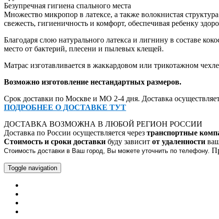
Безупречная гигиена спального места
Множество микропор в латексе, а также волокнистая структура
свежесть, гигиеничность и комфорт, обеспечивая ребенку здор
Благодаря слою натурального латекса и лигнину в составе ко
место от бактерий, плесени и пылевых клещей.
Матрас изготавливается в жаккардовом или трикотажном чехл
Возможно изготовление нестандартных размеров.
Срок доставки по Москве и МО 2-4 дня. Доставка осуществляет
ПОДРОБНЕЕ О ДОСТАВКЕ ТУТ
ДОСТАВКА
ВОЗМОЖНА В ЛЮБОЙ РЕГИОН РОССИИ
Доставка
по России осуществляется через
транспорт
ные комп
Стоимость и сроки
доставки
буду зависит
от удаленности
ваш
Пр
Стоимость
доставки
в Ваш город, Вы можете уточнить по телефону.
Toggle navigation
Главная
Каталог
Оплата
Доставка