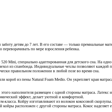
 заботу детям до 7 лет. В его составе — только премиальные ма
о переворачивать по мере взросления ребенка.
ale 520 Mini, специально адаптированная для детского сна. На о
чехол из спанбонда. Индивидуальные чехлы позволяют каждой п
чески правильном положении в любой позе во время сна.
и короб из пены Natural Foam Medio. Он укрепляет края матраса
ой этого наполнителя размещен с одной стороны матраса. Латекс
омический эффект, делает уютной и комфортной.
иум-класса. Койру изготавливают из волокон кокосовой скорлуп
ой койры расположен с другой стороны матраса. Кокос наделяет